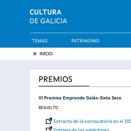
TEMAS
PATRIMONIO
Menú
INICIO
principal
Se
encuentra
PREMIOS
usted
VI Premios Emprende Gaiás-Sixto Seco
aquí
RESUELTO
Extracto de la convocatoria en el D
Entrega de los galardones