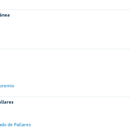
ránea
 premio
allares
ado de Pallares