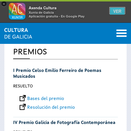
×
Axenda Cultura
VER
Xunta de Galicia
Aplicación gratuíta - En Google Play
Saltar al menú
M
INICIO
0
Se
PREMIOS
encuentra
I Premio Celso Emilio Ferreiro de Poemas
usted
Musicados
aquí
RESUELTO
Bases del premio
Resolución del premio
IV Premio Galicia de Fotografía Contemporánea