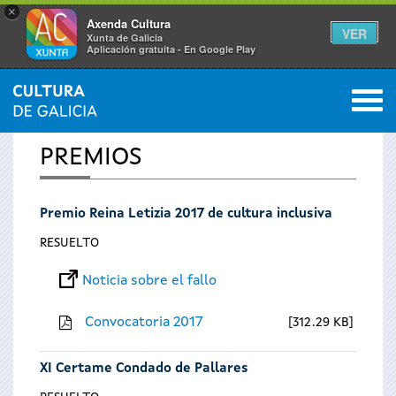
×
Axenda Cultura
VER
Xunta de Galicia
Aplicación gratuíta - En Google Play
Saltar al menú
M
INICIO
0
Se
PREMIOS
encuentra
Premio Reina Letizia 2017 de cultura inclusiva
usted
RESUELTO
aquí
Noticia sobre el fallo
Convocatoria 2017
312.29 KB
XI Certame Condado de Pallares