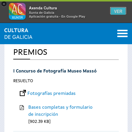
×
Axenda Cultura
VER
Xunta de Galicia
Aplicación gratuíta - En Google Play
Saltar al menú
M
INICIO
0
Se
PREMIOS
encuentra
I Concurso de Fotografía Museo Massó
usted
RESUELTO
aquí
Fotografías premiadas
Bases completas y formulario
de inscripción
902.39 KB