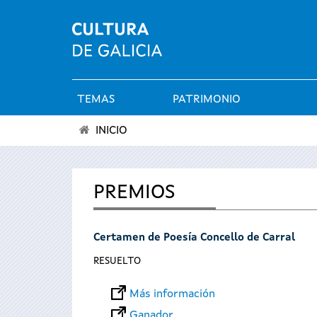
TEMAS
PATRIMONIO
Menú
INICIO
principal
Se
encuentra
PREMIOS
usted
Certamen de Poesía Concello de Carral
aquí
RESUELTO
Más información
Ganador