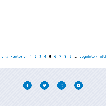
meira
‹ anterior
1
2
3
4
5
6
7
8
9
…
seguinte ›
últ
Facebook
Twitter
Instagram
Youtube