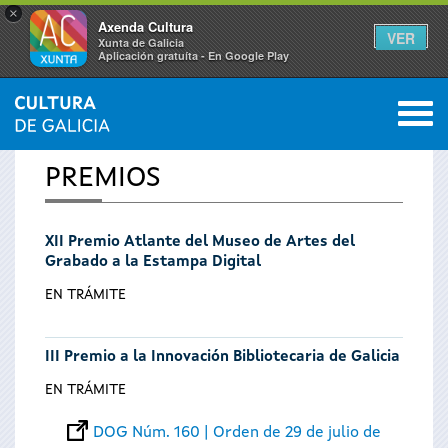
×
Axenda Cultura
VER
Xunta de Galicia
Aplicación gratuíta - En Google Play
Saltar al menú
M
INICIO
0
Se
PREMIOS
encuentra
XII Premio Atlante del Museo de Artes del
usted
Grabado a la Estampa Digital
aquí
EN TRÁMITE
III Premio a la Innovación Bibliotecaria de Galicia
EN TRÁMITE
DOG Núm. 160 | Orden de 29 de julio de