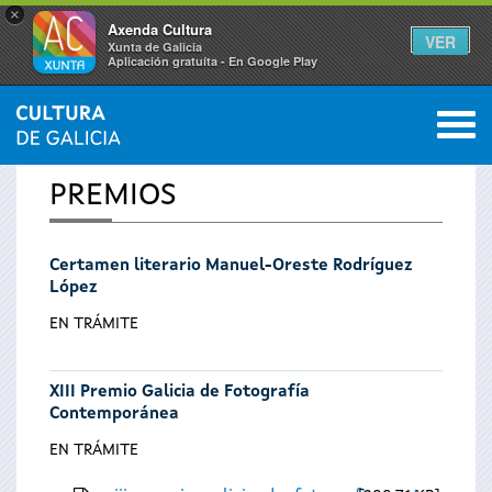
×
Axenda Cultura
VER
Xunta de Galicia
Aplicación gratuíta - En Google Play
Saltar al menú
M
INICIO
0
Se
PREMIOS
encuentra
Certamen literario Manuel-Oreste Rodríguez
usted
López
aquí
EN TRÁMITE
XIII Premio Galicia de Fotografía
Contemporánea
EN TRÁMITE