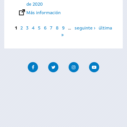
de 2020
Más información
Páginas
1
2
3
4
5
6
7
8
9
…
seguinte ›
última
»
Facebook
Twitter
Instagram
Youtube