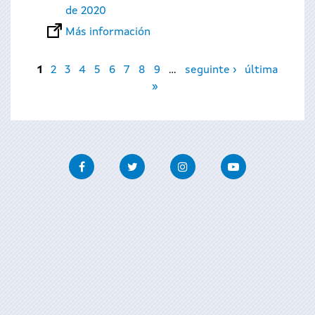
de 2020
Más información
Páginas
1
2
3
4
5
6
7
8
9
…
seguinte ›
última
»
Facebook
Twitter
Instagram
Youtube