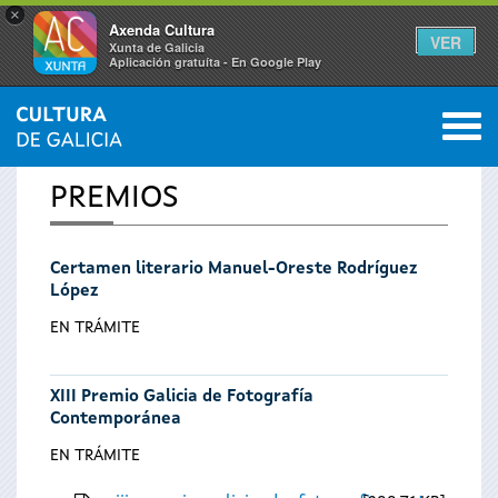
×
Axenda Cultura
VER
Xunta de Galicia
Aplicación gratuíta - En Google Play
Saltar al menú
M
INICIO
0
Se
PREMIOS
encuentra
Certamen literario Manuel-Oreste Rodríguez
usted
López
aquí
EN TRÁMITE
XIII Premio Galicia de Fotografía
Contemporánea
EN TRÁMITE