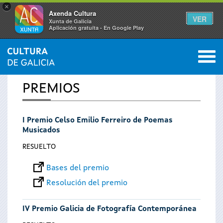
×
Axenda Cultura
VER
Xunta de Galicia
Aplicación gratuíta - En Google Play
Saltar al menú
M
INICIO
0
Se
PREMIOS
encuentra
I Premio Celso Emilio Ferreiro de Poemas
usted
Musicados
aquí
RESUELTO
Bases del premio
Resolución del premio
IV Premio Galicia de Fotografía Contemporánea