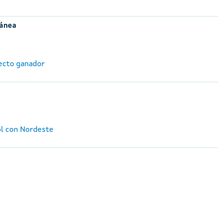
ránea
ecto ganador
ol con Nordeste