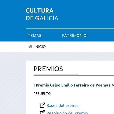
TEMAS
PATRIMONIO
Menú
INICIO
principal
Se
encuentra
PREMIOS
usted
I Premio Celso Emilio Ferreiro de Poemas 
aquí
RESUELTO
Bases del premio
Resolución del premio