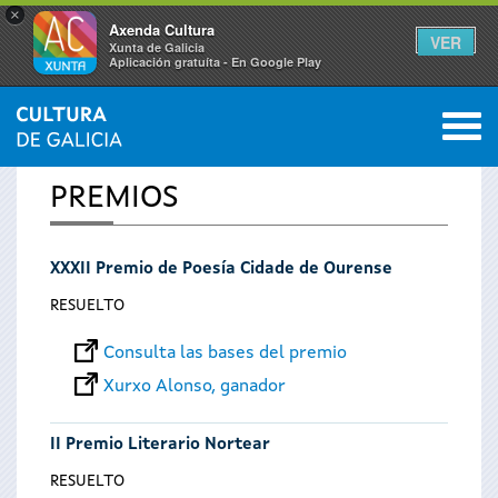
×
Axenda Cultura
VER
Xunta de Galicia
Aplicación gratuíta - En Google Play
Saltar al menú
M
INICIO
0
Se
PREMIOS
encuentra
XXXII Premio de Poesía Cidade de Ourense
usted
RESUELTO
aquí
Consulta las bases del premio
Xurxo Alonso, ganador
II Premio Literario Nortear
RESUELTO