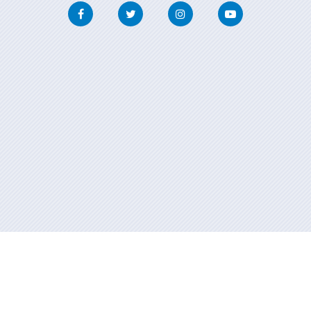
Facebook
Twitter
Instagram
Youtube
Información mantenida y publicada en internet por la Xunta de
Galicia