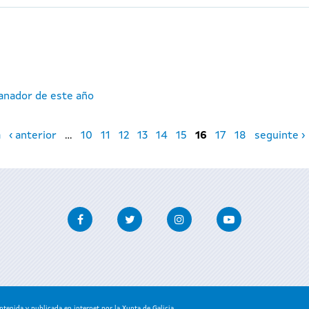
ganador de este año
a
‹ anterior
…
10
11
12
13
14
15
16
17
18
seguinte ›
Facebook
Twitter
Instagram
Youtube
enida y publicada en internet por la Xunta de Galicia