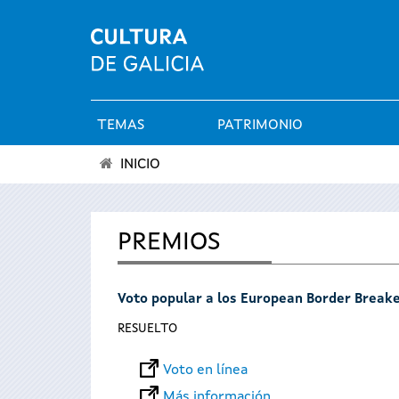
TEMAS
PATRIMONIO
Menú
INICIO
principal
Se
encuentra
PREMIOS
usted
Voto popular a los European Border Break
aquí
RESUELTO
Voto en línea
Más información