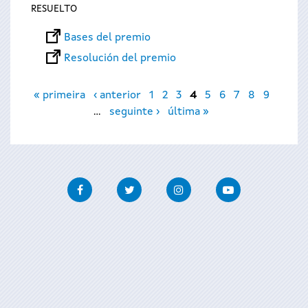
RESUELTO
Bases del premio
Resolución del premio
Páginas
« primeira
‹ anterior
1
2
3
4
5
6
7
8
9
…
seguinte ›
última »
Facebook
Twitter
Instagram
Youtube