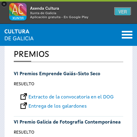
×
Axenda Cultura
VER
Xunta de Galicia
Aplicación gratuíta - En Google Play
Saltar al menú
M
INICIO
0
Se
PREMIOS
encuentra
VI Premios Emprende Gaiás-Sixto Seco
usted
RESUELTO
aquí
Extracto de la convocatoria en el DOG
Entrega de los galardones
VI Premio Galicia de Fotografía Contemporánea
RESUELTO