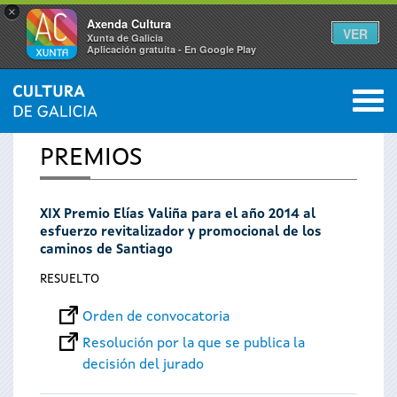
×
Axenda Cultura
VER
Xunta de Galicia
Aplicación gratuíta - En Google Play
Saltar al menú
M
INICIO
0
Se
PREMIOS
encuentra
XIX Premio Elías Valiña para el año 2014 al
usted
esfuerzo revitalizador y promocional de los
caminos de Santiago
aquí
RESUELTO
Orden de convocatoria
Resolución por la que se publica la
decisión del jurado