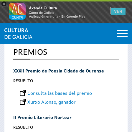
×
Axenda Cultura
VER
Xunta de Galicia
Aplicación gratuíta - En Google Play
Saltar al menú
M
INICIO
0
Se
PREMIOS
encuentra
XXXII Premio de Poesía Cidade de Ourense
usted
RESUELTO
aquí
Consulta las bases del premio
Xurxo Alonso, ganador
II Premio Literario Nortear
RESUELTO