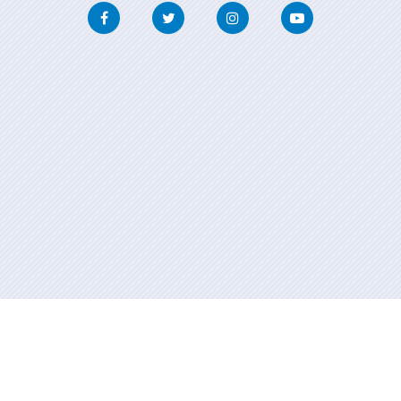
Facebook
Twitter
Instagram
Youtube
Información mantenida y publicada en internet por la Xunta de
Galicia