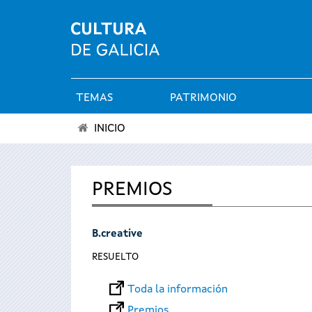
TEMAS
PATRIMONIO
Menú
INICIO
principal
Se
encuentra
PREMIOS
usted
B.creative
aquí
RESUELTO
Toda la información
Premios