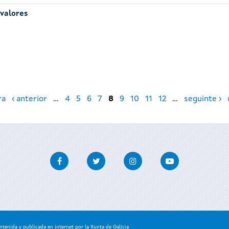
 valores
ra
‹ anterior
…
4
5
6
7
8
9
10
11
12
…
seguinte ›
Facebook
Twitter
Instagram
Youtube
enida y publicada en internet por la Xunta de Galicia