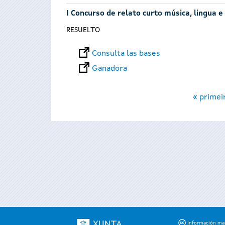
I Concurso de relato curto música, lingua e
RESUELTO
Consulta las bases
Ganadora
Páginas
« primei
Información mant