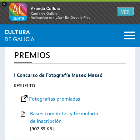
×
Axenda Cultura
VER
Xunta de Galicia
Aplicación gratuíta - En Google Play
Saltar al menú
M
INICIO
0
Se
PREMIOS
encuentra
I Concurso de Fotografía Museo Massó
usted
RESUELTO
aquí
Fotografías premiadas
Bases completas y formulario
de inscripción
902.39 KB