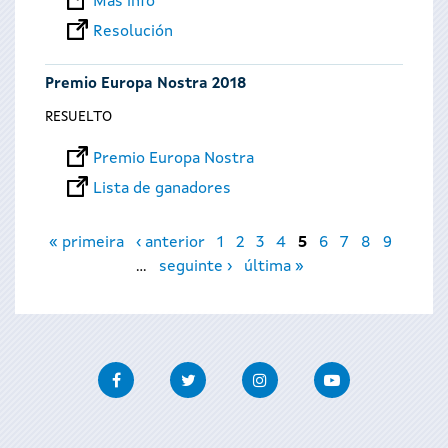
Más info
Resolución
Premio Europa Nostra 2018
RESUELTO
Premio Europa Nostra
Lista de ganadores
Páginas
« primeira
‹ anterior
1
2
3
4
5
6
7
8
9
…
seguinte ›
última »
Facebook
Twitter
Instagram
Youtube