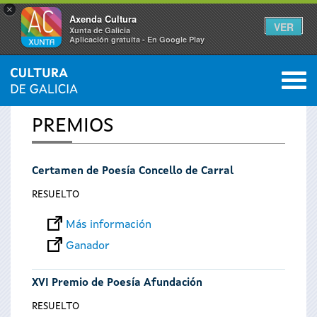
×
Axenda Cultura
VER
Xunta de Galicia
Aplicación gratuíta - En Google Play
Saltar al menú
M
INICIO
0
Se
PREMIOS
encuentra
Certamen de Poesía Concello de Carral
usted
RESUELTO
aquí
Más información
Ganador
XVI Premio de Poesía Afundación
RESUELTO