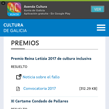
×
Axenda Cultura
VER
Xunta de Galicia
Aplicación gratuíta - En Google Play
Saltar al menú
M
INICIO
0
Se
PREMIOS
encuentra
Premio Reina Letizia 2017 de cultura inclusiva
usted
RESUELTO
aquí
Noticia sobre el fallo
Convocatoria 2017
312.29 KB
XI Certame Condado de Pallares