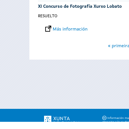
XI Concurso de Fotografía Xurxo Lobato
RESUELTO
Más información
Páginas
« primeir
Información mant
Atención a la ciuda