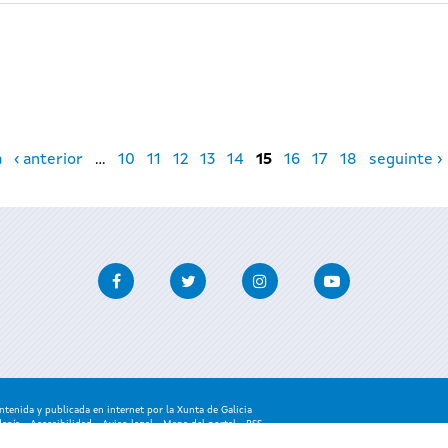
a
‹ anterior
…
10
11
12
13
14
15
16
17
18
seguinte ›
Facebook
Twitter
Instagram
Youtube
enida y publicada en internet por la Xunta de Galicia
danía
-
Accesibilidad
-
Aviso legal
-
Mapa del portal
-
RSS