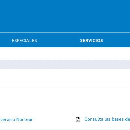
Saltar al menú
ESPECIALES
SERVICIOS
Consulta las bases d
iterario Nortear