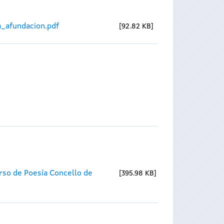
_afundacion.pdf
92.82 KB
rso de Poesía Concello de
395.98 KB