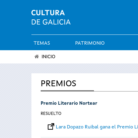
TEMAS
PATRIMONIO
Menú
INICIO
principal
Se
encuentra
PREMIOS
usted
Premio Literario Nortear
aquí
RESUELTO
Lara Dopazo Ruibal gana el Premio L