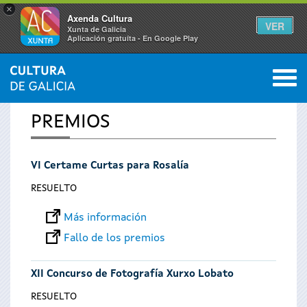
×
Axenda Cultura
VER
Xunta de Galicia
Aplicación gratuíta - En Google Play
Saltar al menú
M
INICIO
0
Se
PREMIOS
encuentra
VI Certame Curtas para Rosalía
usted
RESUELTO
aquí
Más información
Fallo de los premios
XII Concurso de Fotografía Xurxo Lobato
RESUELTO