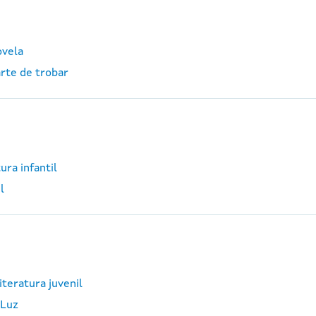
ovela
arte de trobar
ura infantil
l
iteratura juvenil
 Luz