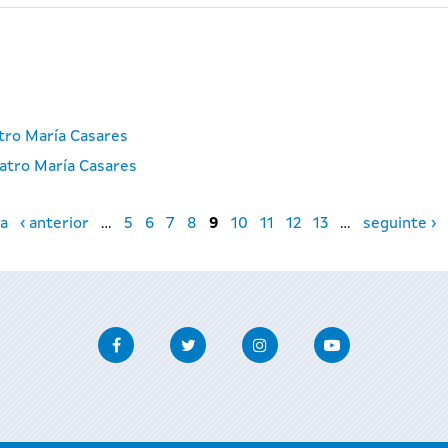
atro María Casares
atro María Casares
a
‹ anterior
…
5
6
7
8
9
10
11
12
13
…
seguinte ›
Facebook
Twitter
Instagram
Youtube