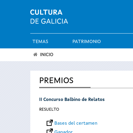
TEMAS
PATRIMONIO
Menú
INICIO
principal
Se
encuentra
PREMIOS
usted
II Concurso Balbino de Relatos
aquí
RESUELTO
Bases del certamen
Ganador