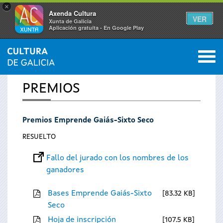
×
Axenda Cultura
VER
Xunta de Galicia
Aplicación gratuíta - En Google Play
Saltar al menú
M
INICIO
0
Se
PREMIOS
encuentra
Premios Emprende Gaiás-Sixto Seco
usted
RESUELTO
aquí
Fallo del jurado con los nombres de los
ganadores
Bases Emprende Gaiás-Sixto
83.32 KB
Seco
Hoja de inscripción
107.5 KB