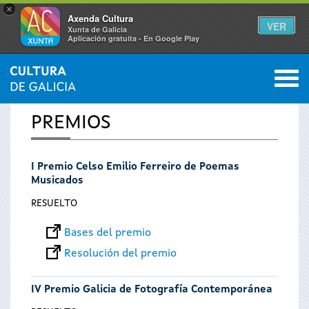
×
Axenda Cultura
VER
Xunta de Galicia
Aplicación gratuíta - En Google Play
Saltar al menú
M
INICIO
0
Se
PREMIOS
encuentra
I Premio Celso Emilio Ferreiro de Poemas
usted
Musicados
aquí
RESUELTO
Bases del premio
Resolución del premio
IV Premio Galicia de Fotografía Contemporánea