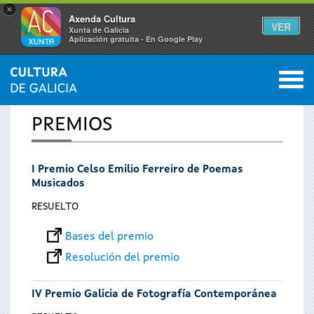
×
Axenda Cultura
VER
Xunta de Galicia
Aplicación gratuíta - En Google Play
Saltar al menú
M
INICIO
0
Se
PREMIOS
encuentra
I Premio Celso Emilio Ferreiro de Poemas
usted
Musicados
aquí
RESUELTO
Bases del premio
Resolución del premio
IV Premio Galicia de Fotografía Contemporánea