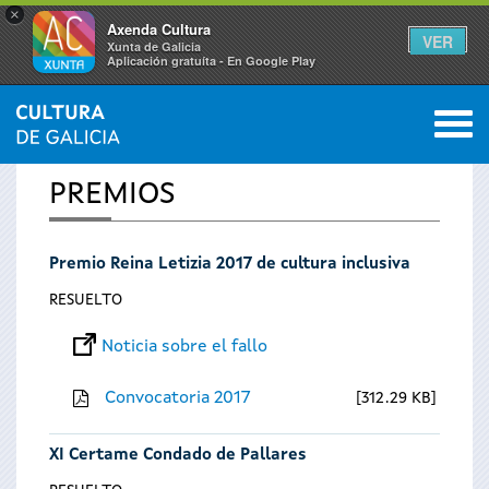
×
Axenda Cultura
VER
Xunta de Galicia
Aplicación gratuíta - En Google Play
Saltar al menú
M
INICIO
0
Se
PREMIOS
encuentra
Premio Reina Letizia 2017 de cultura inclusiva
usted
RESUELTO
aquí
Noticia sobre el fallo
Convocatoria 2017
312.29 KB
XI Certame Condado de Pallares