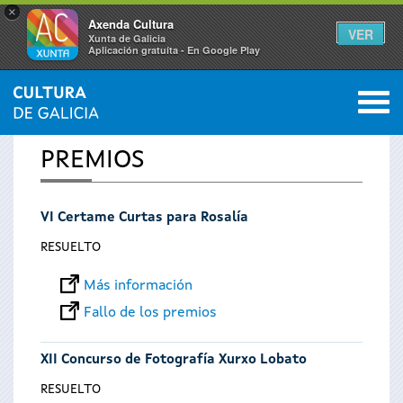
×
Axenda Cultura
VER
Xunta de Galicia
Aplicación gratuíta - En Google Play
Saltar al menú
M
INICIO
0
Se
PREMIOS
encuentra
VI Certame Curtas para Rosalía
usted
RESUELTO
aquí
Más información
Fallo de los premios
XII Concurso de Fotografía Xurxo Lobato
RESUELTO