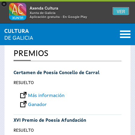
×
Axenda Cultura
VER
Xunta de Galicia
Aplicación gratuíta - En Google Play
Saltar al menú
M
INICIO
0
Se
PREMIOS
encuentra
Certamen de Poesía Concello de Carral
usted
RESUELTO
aquí
Más información
Ganador
XVI Premio de Poesía Afundación
RESUELTO