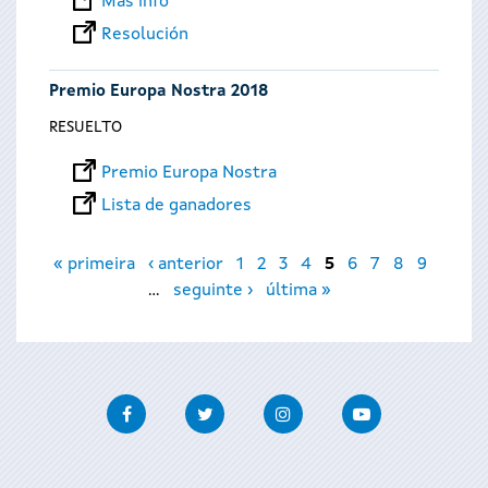
Más info
Resolución
Premio Europa Nostra 2018
RESUELTO
Premio Europa Nostra
Lista de ganadores
Páginas
« primeira
‹ anterior
1
2
3
4
5
6
7
8
9
…
seguinte ›
última »
Facebook
Twitter
Instagram
Youtube