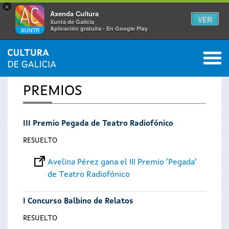
×
Axenda Cultura
VER
Xunta de Galicia
Aplicación gratuíta - En Google Play
Saltar al menú
M
INICIO
0
Se
PREMIOS
encuentra
III Premio Pegada de Teatro Radiofónico
usted
RESUELTO
aquí
Avelina Pérez gana el III Premio ‘Pegada’
de Teatro Radiofónico
I Concurso Balbino de Relatos
RESUELTO