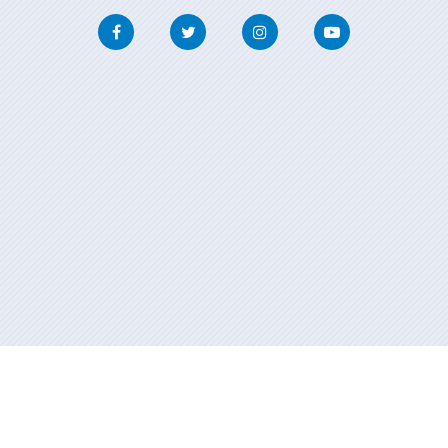
Facebook
Twitter
Instagram
Youtube
Información mantenida y publicada en internet por la Xunta de