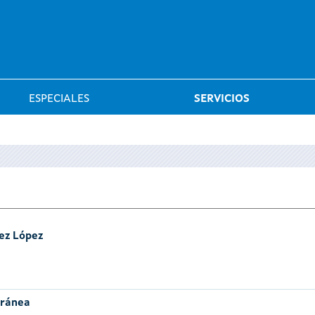
Saltar al menú
ESPECIALES
SERVICIOS
ez López
oránea