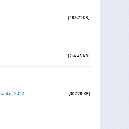
288.71 KB
214.45 KB
lante_2022
307.78 KB