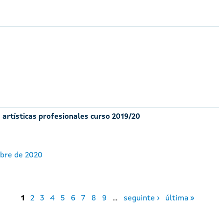
 artísticas profesionales curso 2019/20
ubre de 2020
1
2
3
4
5
6
7
8
9
…
seguinte ›
última »