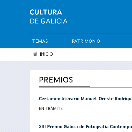
TEMAS
PATRIMONIO
Menú
INICIO
principal
Se
encuentra
PREMIOS
usted
Certamen literario Manuel-Oreste Rodrígu
aquí
EN TRÁMITE
XIII Premio Galicia de Fotografía Contemp