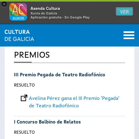
×
Axenda Cultura
VER
Xunta de Galicia
Aplicación gratuíta - En Google Play
Saltar al menú
M
INICIO
0
Se
PREMIOS
encuentra
III Premio Pegada de Teatro Radiofónico
usted
RESUELTO
aquí
Avelina Pérez gana el III Premio ‘Pegada’
de Teatro Radiofónico
I Concurso Balbino de Relatos
RESUELTO