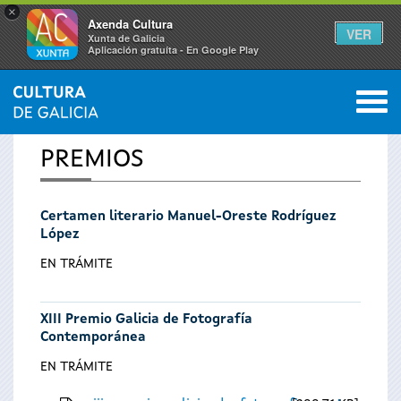
×
Axenda Cultura
VER
Xunta de Galicia
Aplicación gratuíta - En Google Play
Saltar al menú
M
INICIO
0
Se
PREMIOS
encuentra
Certamen literario Manuel-Oreste Rodríguez
usted
López
aquí
EN TRÁMITE
XIII Premio Galicia de Fotografía
Contemporánea
EN TRÁMITE