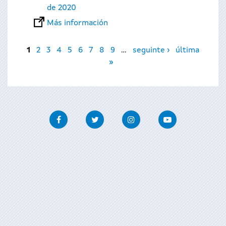
de 2020
Más información
Páginas
1
2
3
4
5
6
7
8
9
…
seguinte ›
última
»
Facebook
Twitter
Instagram
Youtube