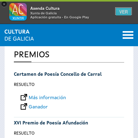
×
Axenda Cultura
VER
Xunta de Galicia
Aplicación gratuíta - En Google Play
Saltar al menú
M
INICIO
0
Se
PREMIOS
encuentra
Certamen de Poesía Concello de Carral
usted
RESUELTO
aquí
Más información
Ganador
XVI Premio de Poesía Afundación
RESUELTO