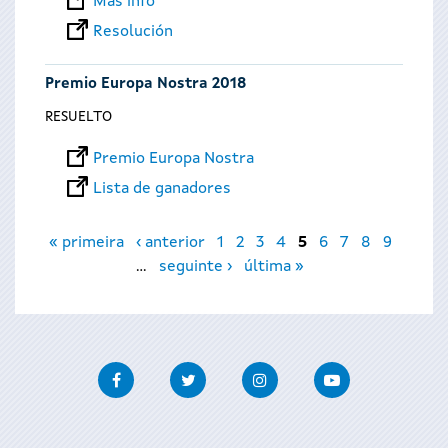
Más info
Resolución
Premio Europa Nostra 2018
RESUELTO
Premio Europa Nostra
Lista de ganadores
Páginas
« primeira
‹ anterior
1
2
3
4
5
6
7
8
9
…
seguinte ›
última »
Facebook
Twitter
Instagram
Youtube