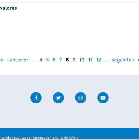
 valores
ra
‹ anterior
…
4
5
6
7
8
9
10
11
12
…
seguinte ›
Facebook
Twitter
Instagram
Youtube
enida y publicada en internet por la Xunta de Galicia