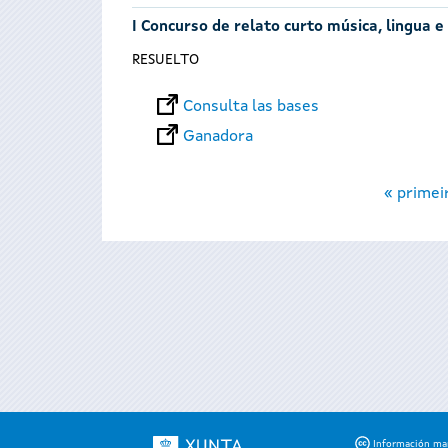
I Concurso de relato curto música, lingua e
RESUELTO
Consulta las bases
Ganadora
Páginas
« primei
Información mant