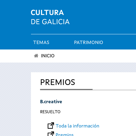
TEMAS
PATRIMONIO
Menú
INICIO
principal
Se
encuentra
PREMIOS
usted
B.creative
aquí
RESUELTO
Toda la información
Premios