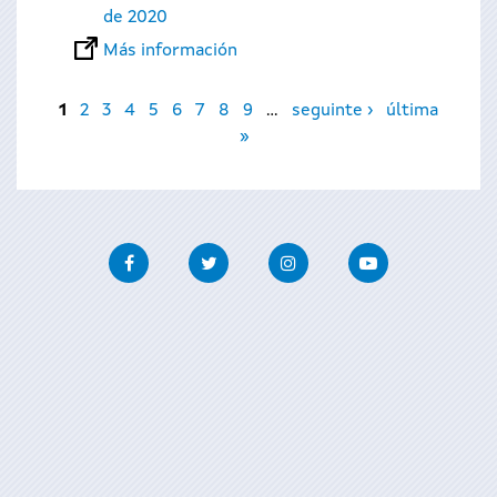
de 2020
Más información
Páginas
1
2
3
4
5
6
7
8
9
…
seguinte ›
última
»
Facebook
Twitter
Instagram
Youtube