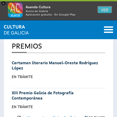
×
Axenda Cultura
VER
Xunta de Galicia
Aplicación gratuíta - En Google Play
Saltar al menú
M
INICIO
0
Se
PREMIOS
encuentra
Certamen literario Manuel-Oreste Rodríguez
usted
López
aquí
EN TRÁMITE
XIII Premio Galicia de Fotografía
Contemporánea
EN TRÁMITE