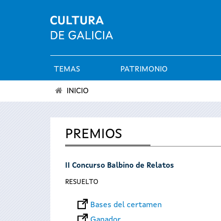
TEMAS
PATRIMONIO
Menú
INICIO
principal
Se
encuentra
PREMIOS
usted
II Concurso Balbino de Relatos
aquí
RESUELTO
Bases del certamen
Ganador