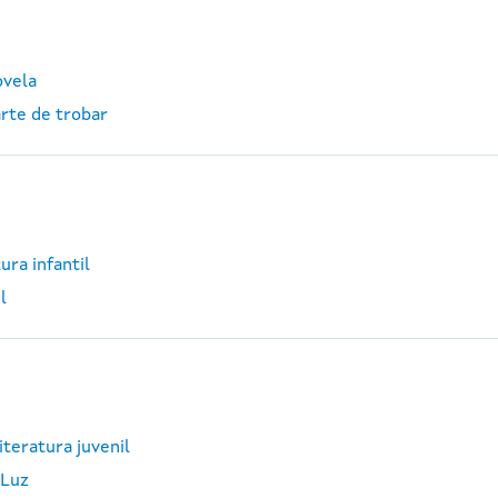
ovela
arte de trobar
ura infantil
l
iteratura juvenil
 Luz