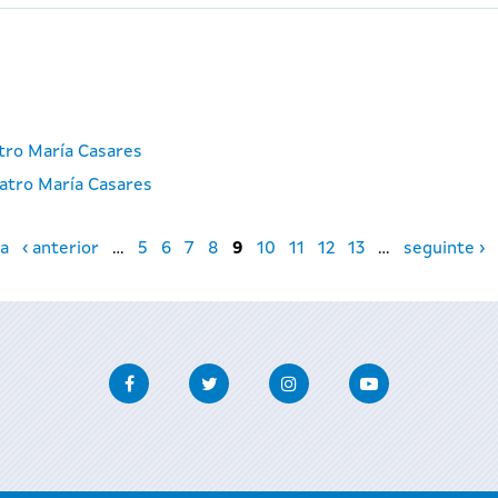
atro María Casares
atro María Casares
a
‹ anterior
…
5
6
7
8
9
10
11
12
13
…
seguinte ›
Facebook
Twitter
Instagram
Youtube