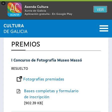
×
Axenda Cultura
VER
Xunta de Galicia
Aplicación gratuíta - En Google Play
Saltar al menú
M
INICIO
0
Se
PREMIOS
encuentra
I Concurso de Fotografía Museo Massó
usted
RESUELTO
aquí
Fotografías premiadas
Bases completas y formulario
de inscripción
902.39 KB