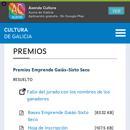
×
Axenda Cultura
VER
Xunta de Galicia
Aplicación gratuíta - En Google Play
Saltar al menú
M
INICIO
0
Se
PREMIOS
encuentra
Premios Emprende Gaiás-Sixto Seco
usted
RESUELTO
aquí
Fallo del jurado con los nombres de los
ganadores
Bases Emprende Gaiás-Sixto
83.32 KB
Seco
Hoja de inscripción
107.5 KB