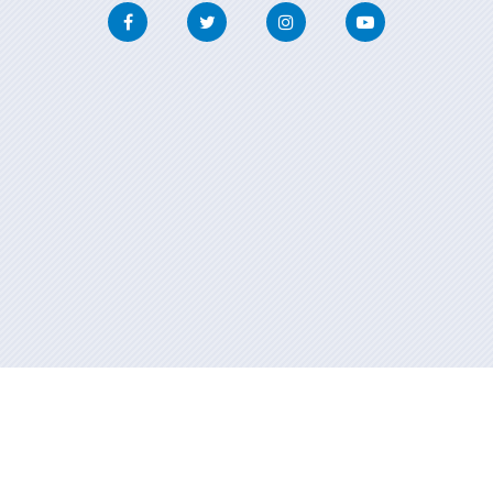
Facebook
Twitter
Instagram
Youtube
Información mantenida y publicada en internet por la Xunta de
Galicia