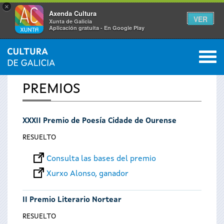
×
Axenda Cultura
VER
Xunta de Galicia
Aplicación gratuíta - En Google Play
Saltar al menú
M
INICIO
0
Se
PREMIOS
encuentra
XXXII Premio de Poesía Cidade de Ourense
usted
RESUELTO
aquí
Consulta las bases del premio
Xurxo Alonso, ganador
II Premio Literario Nortear
RESUELTO