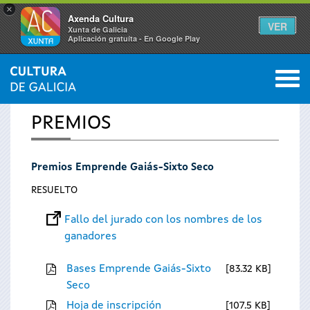
×
Axenda Cultura
VER
Xunta de Galicia
Aplicación gratuíta - En Google Play
Saltar al menú
M
INICIO
0
Se
PREMIOS
encuentra
Premios Emprende Gaiás-Sixto Seco
usted
RESUELTO
aquí
Fallo del jurado con los nombres de los
ganadores
Bases Emprende Gaiás-Sixto
83.32 KB
Seco
Hoja de inscripción
107.5 KB