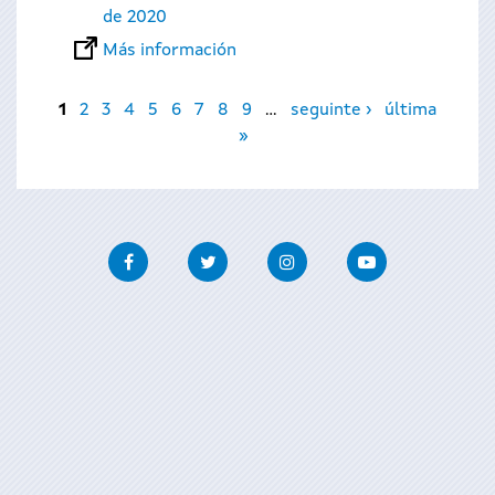
de 2020
Más información
Páginas
1
2
3
4
5
6
7
8
9
…
seguinte ›
última
»
Facebook
Twitter
Instagram
Youtube