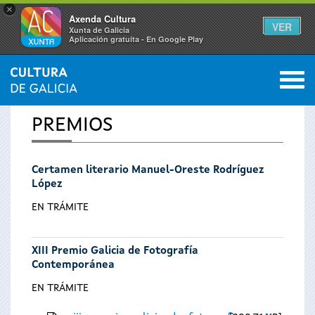
×
Axenda Cultura
VER
Xunta de Galicia
Aplicación gratuíta - En Google Play
Saltar al menú
M
INICIO
0
Se
PREMIOS
encuentra
Certamen literario Manuel-Oreste Rodríguez
usted
López
aquí
EN TRÁMITE
XIII Premio Galicia de Fotografía
Contemporánea
EN TRÁMITE