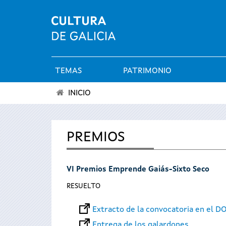
TEMAS
PATRIMONIO
Menú
INICIO
principal
Se
encuentra
PREMIOS
usted
VI Premios Emprende Gaiás-Sixto Seco
aquí
RESUELTO
Extracto de la convocatoria en el D
Entrega de los galardones