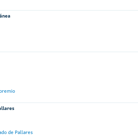
ránea
 premio
allares
ado de Pallares