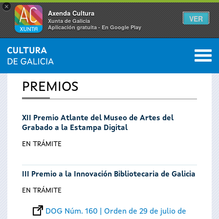
×
Axenda Cultura
VER
Xunta de Galicia
Aplicación gratuíta - En Google Play
Saltar al menú
M
INICIO
0
Se
PREMIOS
encuentra
XII Premio Atlante del Museo de Artes del
usted
Grabado a la Estampa Digital
aquí
EN TRÁMITE
III Premio a la Innovación Bibliotecaria de Galicia
EN TRÁMITE
DOG Núm. 160 | Orden de 29 de julio de