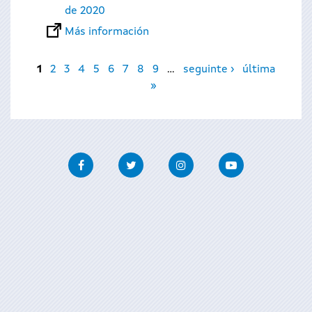
de 2020
Más información
Páginas
1
2
3
4
5
6
7
8
9
…
seguinte ›
última
»
Facebook
Twitter
Instagram
Youtube