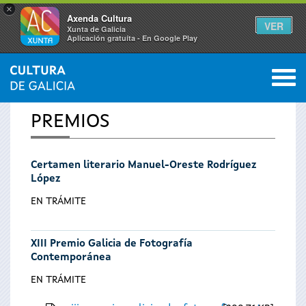
×
Axenda Cultura
VER
Xunta de Galicia
Aplicación gratuíta - En Google Play
Saltar al menú
M
INICIO
0
Se
PREMIOS
encuentra
Certamen literario Manuel-Oreste Rodríguez
usted
López
aquí
EN TRÁMITE
XIII Premio Galicia de Fotografía
Contemporánea
EN TRÁMITE