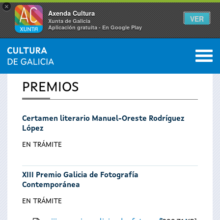
×
Axenda Cultura
VER
Xunta de Galicia
Aplicación gratuíta - En Google Play
Saltar al menú
M
INICIO
0
Se
PREMIOS
encuentra
Certamen literario Manuel-Oreste Rodríguez
usted
López
aquí
EN TRÁMITE
XIII Premio Galicia de Fotografía
Contemporánea
EN TRÁMITE