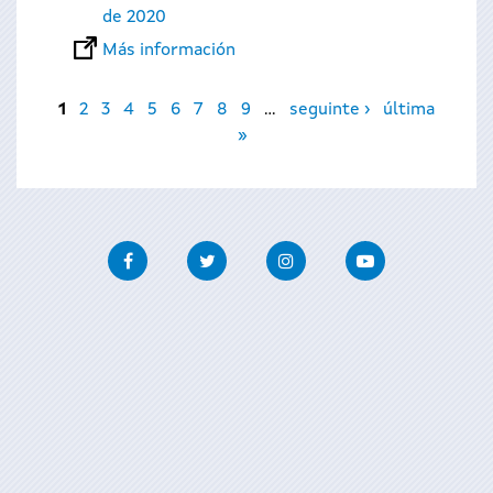
de 2020
Más información
Páginas
1
2
3
4
5
6
7
8
9
…
seguinte ›
última
»
Facebook
Twitter
Instagram
Youtube