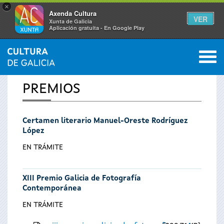
×
Axenda Cultura
VER
Xunta de Galicia
Aplicación gratuíta - En Google Play
Saltar al menú
M
INICIO
0
Se
PREMIOS
encuentra
Certamen literario Manuel-Oreste Rodríguez
usted
López
aquí
EN TRÁMITE
XIII Premio Galicia de Fotografía
Contemporánea
EN TRÁMITE