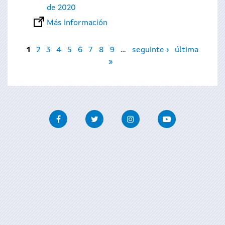
de 2020
Más información
Páginas
1
2
3
4
5
6
7
8
9
…
seguinte ›
última
»
Facebook
Twitter
Instagram
Youtube