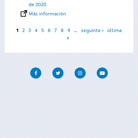
de 2020
Más información
Páginas
1
2
3
4
5
6
7
8
9
…
seguinte ›
última
»
Facebook
Twitter
Instagram
Youtube