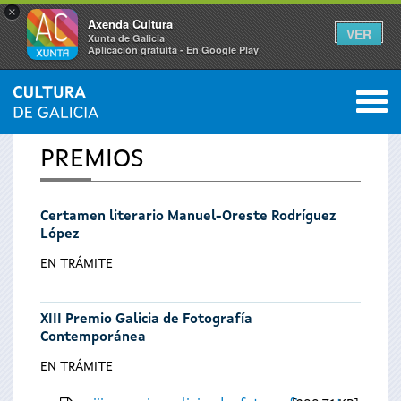
×
Axenda Cultura
VER
Xunta de Galicia
Aplicación gratuíta - En Google Play
Saltar al menú
M
INICIO
0
Se
PREMIOS
encuentra
Certamen literario Manuel-Oreste Rodríguez
usted
López
aquí
EN TRÁMITE
XIII Premio Galicia de Fotografía
Contemporánea
EN TRÁMITE