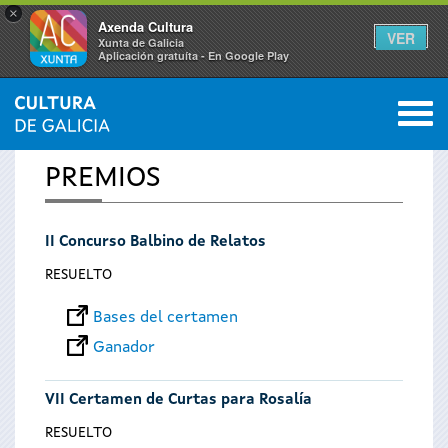
×
Axenda Cultura
VER
Xunta de Galicia
Aplicación gratuíta - En Google Play
Saltar al menú
M
INICIO
0
Se
PREMIOS
encuentra
II Concurso Balbino de Relatos
usted
RESUELTO
aquí
Bases del certamen
Ganador
VII Certamen de Curtas para Rosalía
RESUELTO