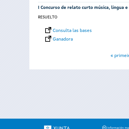
I Concurso de relato curto música, lingua e
RESUELTO
Consulta las bases
Ganadora
Páginas
« primei
Información mant