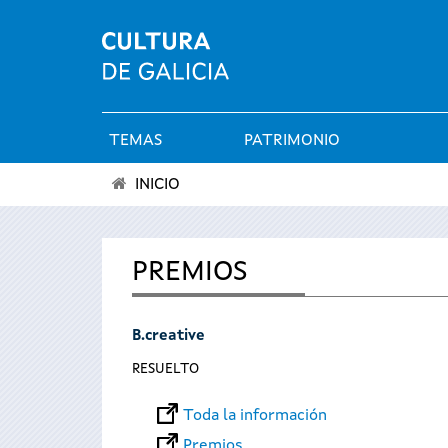
TEMAS
PATRIMONIO
Menú
INICIO
principal
Se
encuentra
PREMIOS
usted
B.creative
aquí
RESUELTO
Toda la información
Premios