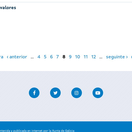
 valores
ra
‹ anterior
…
4
5
6
7
8
9
10
11
12
…
seguinte ›
Facebook
Twitter
Instagram
Youtube
enida y publicada en internet por la Xunta de Galicia